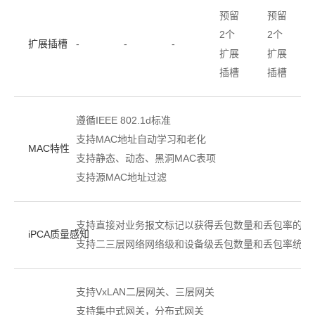
预留
预留
2个
2个
扩展插槽
-
-
-
扩展
扩展
插槽
插槽
遵循IEEE 802.1d标准
支持MAC地址自动学习和老化
MAC特性
支持静态、动态、黑洞MAC表项
支持源MAC地址过滤
支持直接对业务报文标记以获得丢包数量和丢包率的实
iPCA质量感知
支持二三层网络网络级和设备级丢包数量和丢包率统计
支持VxLAN二层网关、三层网关
支持集中式网关，分布式网关