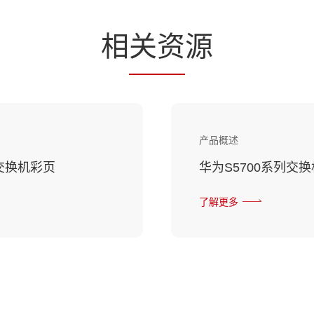
相
关资
源
产品概述
静音交换机彩页
华为S5700系列交
了解更多