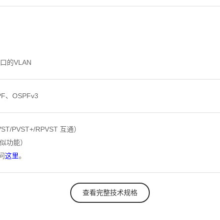
口的VLAN
PF、OSPFv3
T/PVST+/RPVST 互通）
相似功能）
问
这里
。
查看完整技术规格