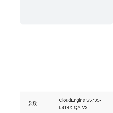
CloudEngine S5735-
参数
L8T4X-QA-V2