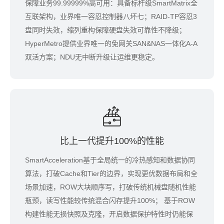
保障业务99.99999%高可用：具备标杆级SmartMatrix全
互联架构，业界唯一容忍控制器八坏七；RAID-TP容忍3
盘同时失效，缩列重构保障硬盘失效可靠性不降级；
HyperMetro提供业界唯一的免网关SAN&NAS一体化A-A
双活方案；NDU无中断升级让运维更稳定。
比上一代提升100%的性能
SmartAcceleration基于全局统一的冷热感知和数据协同
算法，打破Cache和Tier的边界，实现更优数据布局和全
场景加速，ROW大块顺序写，打破传统机械盘随机性能
瓶颈，读写性能较传统混合闪存提升100%； 基于ROW
构建性能无损快照及克隆，开启数据保护特性时仍能保