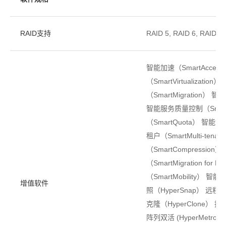
RAID支持
RAID 5, RAID 6, RAI
智能加速（SmartAccele
（SmartVirtualizatio
（SmartMigration） 
智能服务质量控制（Smar
（SmartQuota） 智能重
租户（SmartMulti-ten
（SmartCompression
（SmartMigration fo
（SmartMobility） 智
增值软件
照（HyperSnap） 远程复制
克隆（HyperClone） 
阵列双活 (HyperMetro)