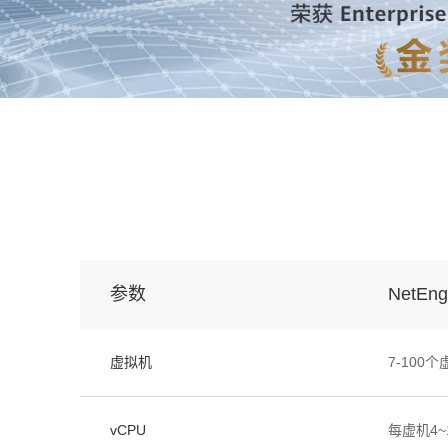
参数
NetEng
虚拟机
7-100
vCPU
每虚机4~