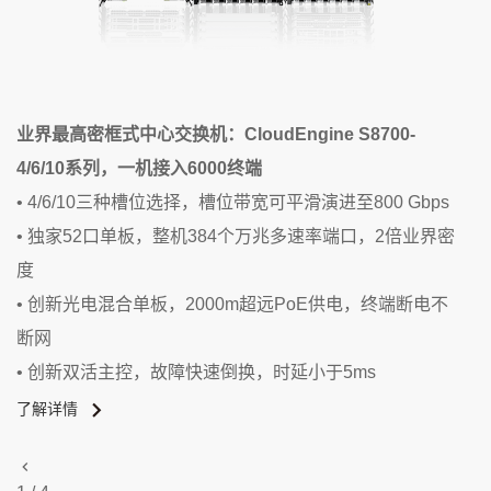
业界最高密框式中心交换机：CloudEngine S8700-
光
4/6/10系列，一机接入6000终端
• 4/6/10三种槽位选择，槽位带宽可平滑演进至800 Gbps
• 独家52口单板，整机384个万兆多速率端口，2倍业界密
度
• 创新光电混合单板，2000m超远PoE供电，终端断电不
断网
• 创新双活主控，故障快速倒换，时延小于5ms
了解详情