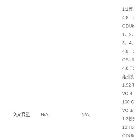
1:1模式
4.8 Tbit/
ODUk(k
1、2、2
3、4、fle
4.8 Tbit/
OSUflex
4.8 Tbit
组业务
1.92 Tbit
VC-4
160 Gbit
VC-3/VC
交叉容量
N/A
N/A
1:3模式
10 Tbit/s
ODUk(k