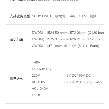
支持业务类型
SDH/SONET、以太网、SAN、OTN、视频
DWDM：1524.50 nm～1572.06 nm (C120 band)
波长范围
DWDM：1575.37 nm～1626.21 nm(L120 band)
CWDM：1471 nm～1611 nm (S+C+L Band)
-48V
DC/-60V DC
220V
-48V DC/-60V DC
供电方式
AC/110V
220V AC/110V AC，240V HV
AC，240V
HVDC