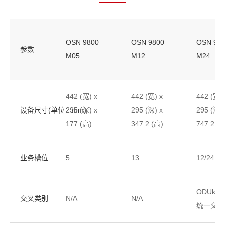
OSN 9800
OSN 9800
OSN 98
参数
M05
M12
M24
442 (宽) x
442 (宽) x
442 (宽) 
设备尺寸(单位：mm)
295 (深) x
295 (深) x
295 (深) 
177 (高)
347.2 (高)
747.2 (高
业务槽位
5
13
12/24
ODUk/P
交叉类别
N/A
N/A
统一交