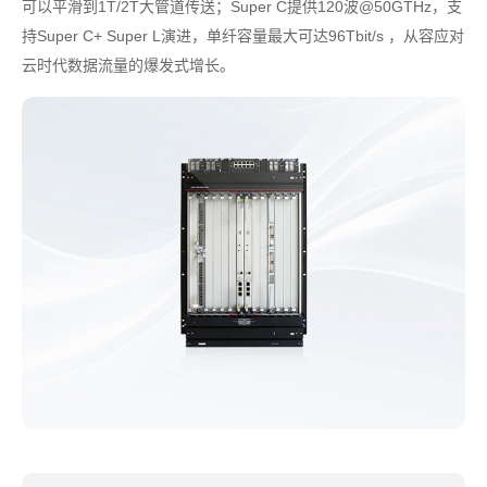
可以平滑到1T/2T大管道传送；Super C提供120波@50GTHz，支
持Super C+ Super L演进，单纤容量最大可达96Tbit/s ，从容应对
云时代数据流量的爆发式增长。