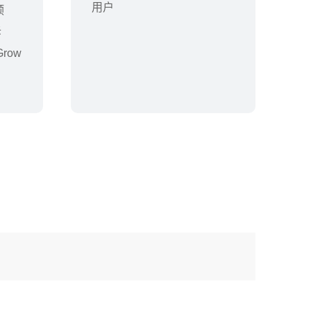
用户
预
诉
row