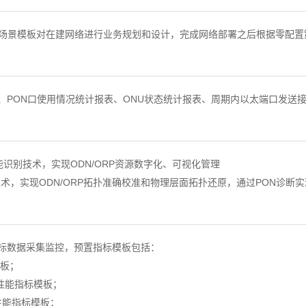
场景模板对在建网络进行业务规划和设计，完成网络部署之后根据零配置
、PON口使用情况统计报表、ONU状态统计报表、周期内以太端口发送接收
识别技术，实现ODN/ORP资源数字化、可视化管理
技术，实现ODN/ORP拓扑准确校准和物理层面拓扑还原，通过PON诊
指标数据采集监控，预置指标模板包括：
模板；
口性能指标模板；
口性能指标模板；