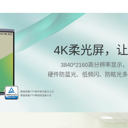
4K柔光屏，
3840*2160高分辨率显
硬件防蓝光、低频闪、防眩光多