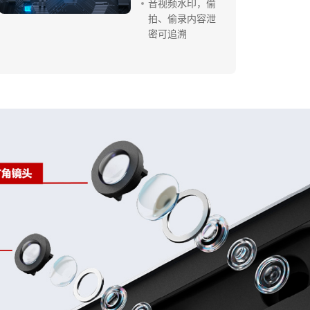
音视频水印，偷
拍、偷录内容泄
密可追溯