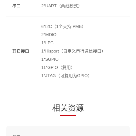
串口
2*UART（两线模式）
6*I2C（1个支持IPMB）
2*MDIO
1*LPC
其它接口
1*Hisport（自定义串行通信接口）
1*SGPIO
11*GPIO（复用）
1*JTAG（可复用为GPIO）
相
关资
源