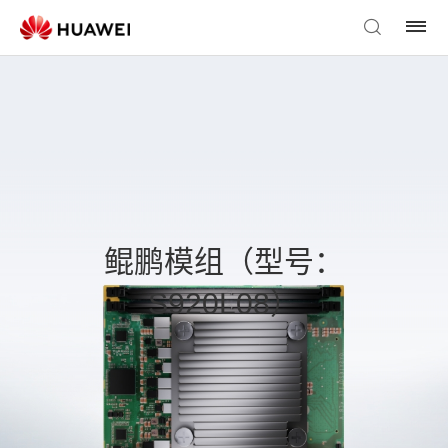
鲲鹏模组（型号：
S920L08）