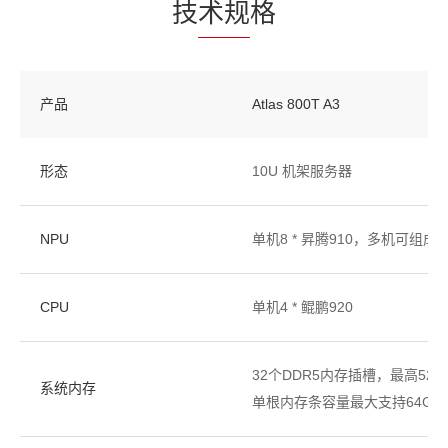
技
术规
格
产品
Atlas 800T A3
形态
10U 机架服务器
NPU
单机8 * 昇腾910，多机可组成
CPU
单机4 * 鲲鹏920
32个DDR5内存插槽，最高5200 
系统内存
单根内存条容量最大支持64GB