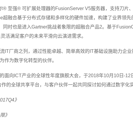
特尔® 至强® 可扩展处理器的FusionServer V5服务器，支
Cube超融合基于分布式存储和多样化的硬件加速，构建了业界领先
额；同时也是进入Gartner挑战者象限的超融合产品2。基于Fusi
来灵活满足客户的未来平滑向云演进需求。
流IT厂商之列，通过性能卓越、简单高效的IT基础设施助力企业数
华为作为数字化转型的伙伴。
华为自办的面向ICT产业的全球性年度旗舰大会，于2018年10月10
放合作的全球共享平台，与客户伙伴一起共同探讨如何通过数字化
17Q4》
象限》