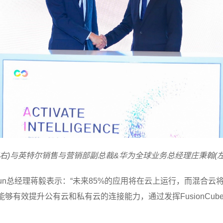
理蒋毅(右)与英特尔销售与营销部副总裁&华为全球业务总经理庄秉翰(左
KunLun总经理蒋毅表示：“未来85%的应用将在云上运行，而混
案，能够有效提升公有云和私有云的连接能力，通过发挥FusionC