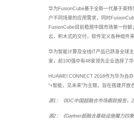
华为FusionCube基于全新一代基于英
户不同场景的应用需求，同时Fusion
FusionCube目前稳居中国市场第一份
云，积木式的交付，软件定义各种组件
华为智能计算及全线IT产品已跻身全球主
家，前100强中有48家领先企业选择了
HUAWEI CONNECT 2018作为
“+智能，见未来”为主题，旨在搭建开
源1：《IDC中国超融合市场跟踪报告，20
源2：《Gartner超融合基础设施魔力四