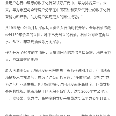
业用户心目中理想的数字化转型领导厂商中，华为排名第一。未
来，华为希望与全球客户分享在中国石油和天然气行业的数字化转
型能力和经验，助力客户实现更大的商业成功。”
从19世纪中叶油井钻探成功人类进入石油时代开始，全球石油储藏
经过150年余年的采掘，地下已无易采的石油。石油公司正在向深
水、盐下、非常规油藏等方向探索。
作为开发了60年的老油田，大庆油田面临着储量接替难、稳产压力
大、降本增效的挑战。
原大庆油田公司勘探开发研究院副总工程师张铁刚介绍，利用地震
勘探技术寻找油气，成为了油公司的首选，“多做地震，少打井”成
为油气行业新举措。但地震勘探和油田开发面临高精度、巨量数据
处理的挑战。地震勘探工区面积不断扩大，达到2000平方公里以
上，宽频带、宽方位、高密度的数据采集量达到每平方公里1TB以
上。