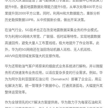
华为为大庆油田建设了油气勘探算力专属云，云数据中心将其算力
提升8倍，叠前地震数据处理能力提升5倍，从单次处理400平方公
里提升到2000平方公里。同时，利用AI和大数据能力，重新分析
历史勘探数据10PB，从中挖掘新价值，做出开采决策。
在油气行业，5G技术也正在改变地震数据采集业务的作业模式。
华为利用5G网络大带宽、广联接、低时延等特性，实现地震数据
高速回传，避免大量人工布置线缆，极大地提升了作业效率。此
外，华为的5G网络还在油田场站机器人巡检、无人机巡检、
AR/VR应用领域发挥强大的支撑作用。
华为还帮助油气客户将原来的烟囱式业务系统进行解构，并以微服
务形式快速发布业务应用，以适应复杂多变的行业需求。例如，华
为为阿尔及利亚国家石油公司（Sonatrach）部署了企业云，用云
化解决方案，统一管理多个数据中心，打通资源孤岛，大幅提升其
整体运营效率。
作为全球领先的ICT解决方案提供商，华为致力于为每家石油和天