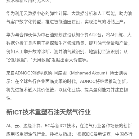
技术和新应用的无人区。”
华为利用云数据中心的弹性计算、大数据分析和人工智能，助力油
气客户数字化转型，推进智能油田建设，实现油气的增储上产。
华为与合作伙伴为中石油规划建设认知计算AI平台，将AI训练、大
数据分析工具应用于勘探和生产领域场景，提升油气储量和产量，
例如人工举升故障诊断、测井油气藏识别、地震初至波识别；从
“沉默数据”、“无用数据”发掘出更大价值等。
来自ADNOC的穆罕默德·阿库姆（Mohamed Akoum）博士则表
示：在全球各行各业面临变革的时代，ADNOC将继续推动创新，
将先进技术嵌入其价值链，以优化业绩、提高盈利能力并建立韧
性。
新ICT技术重塑石油天然气行业
AI、云、边缘计算、5G等新ICT技术，在油气行业各种场景的创新
应用将重塑油气行业。孙福友指出：“根据IDC最新调查，中国各行