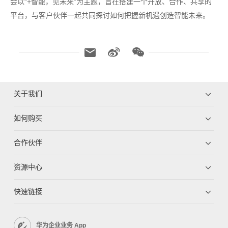
会以“+智能，见未来”为主题，旨在搭建一个开放、合作、共享的
平台，与客户伙伴一起共同探讨如何把握新机遇创造智能未来。
关于我们
如何购买
合作伙伴
资源中心
快速链接
华为企业业务 App