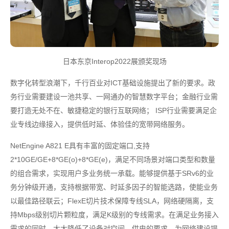
日本东京Interop2022展颁奖现场
数字化转型浪潮下，千行百业对ICT基础设施提出了新的要求。政
务行业需要建设一池共享、一网通办的智慧数字平台；金融行业需
要打造无处不在、敏捷稳定的银行互联网络； ISP行业需要满足企
业专线边缘接入，提供低时延、体验佳的宽带网络服务。
NetEngine A821 E具有丰富的固定端口,支持
2*10GE/GE+8*GE(o)+8*GE(e)，满足不同场景对端口类型和数量
的组合需求，实现用户多业务统一承载。能够提供基于SRv6的业
务分钟级开通，支持根据带宽、时延多因子的智能选路，使能业务
以最佳路径联云；FlexE切片技术保障专线SLA，网络硬隔离，支
持Mbps级别切片颗粒度，满足K级别的专线需求。在满足业务接入
需求的同时，大大降低了设备对空间、供电的要求，为网络建设提