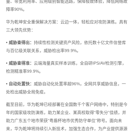
量、带宽利用率、应用级别智能选路，保障极致体验，降低网络故
障率90%。
华为乾坤安全重保解决方案：云边一体，轻松应对攻防演练。具有
三大领先优势：
• 威胁查得出：
持续性检测关键资产风险，依托数十亿文件信誉库
与百亿级关联关系，威胁检出率99.9%。
• 威胁查得准：
云端海量真实样本训练，全自研IPS/AV检测引擎，
检测精准率99.9%。
• 自动处置快：
威胁自动化处置率超96%，全网共享威胁信息，一
处检出威胁全局免疫。
截至目前，华为乾坤已经部署在全国数千个客户网络中，特别是今
年的国家级攻防演练，助力某企业、某高校取得“零失分”佳绩，并
助力广东五个地市荣获“粤盾杯地市优秀防守单位”称号。面向未
来，华为乾坤将持续引入新技术，加强生态合作，为产业提供源源