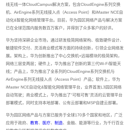
线无线一体CloudCampus解决方案，包含CloudEngine系列交换
机、AirEngine系列无线接入点（Access Point）和iMaster NCE自
动化&智能化网络管理平台。目前，华为园区网络产品与解决方案
已在全球范围内服务数百万客户，并得到了众多客户的好评。
华为坚持深耕企业市场，通过研发极简网络架构、极致硬件设计、
敏捷软件交付、灵活商业模式等方面的持续创新，引领企业网络发
展。架构上，华为创新推出了中心交换机+远端模块的极简架构，
网络三层变两层；硬件上，华为推出了创新的第三代Wi-Fi智能天
线；产品上，华为推出了全系列的CloudEngine系列交换机与
AirEngine系列无线接入点（Access Point）产品；软件上，华为
iMaster NCE自动化&智能化网络管理平台，业界首发L3园区网络
自动驾驶；商业模式上，华为推出了“可租可售”灵活的云管理平台
部署模式，同时支持本地部署、公有云部署和MSP自建云部署。
华为园区网络产品与方案已服务于全球170多个国家和地区，广泛
应用于政府、
教育
、
医疗
、
制造
、金融、能源等行业，为千行百业