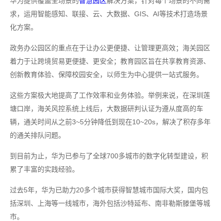
华为提供覆盖全场景的
智慧园区
解决方案，针对每个场景的不同需
求，运用智能感知、联接、云、大数据、GIS、AI等技术打造场景
化方案。
政务办公园区的重点在于让办公更便捷、让管理更高效；海关园区
着力于让跨境贸易更便捷、更安全；教育园区旨在共享教育资源、
创新教育体验、保障校园安全，以师生为中心提供一站式服务。
这些方案极大地提高了工作效率和业务体验。举例来说，在深圳莲
塘口岸，海关风控系统上线后，大数据研判认证为遵从度高的车
辆，通关时间从之前3~5分钟降低到现在10~20s，解决了积存多年
的通关排队问题。
到目前为止，华为已参与了全球700多城市的数字化转型建设，积
累了丰富的实践经验。
过去5年，华为已助力20多个城市获得智慧城市国际大奖，国内包
括深圳、上海等一线城市，海外包括沙特延布、南非勒斯滕堡等城
市。