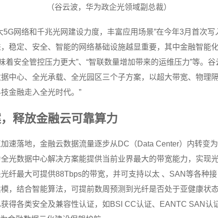
（谷云波，华为政企光领域副总裁）
大5G网络和千兆光网建设力度，丰富应用场景”在今年3月首次
，稳定、安全、智能的网络基础设施越显重要，其中金融智能化
味着安全管控压力更大”、“智联数量增加带来的运维压力”等。
数据中心、全光承载、全光园区三个子方案，以超大带宽、物理
技金融走入全光时代。”
案，释放金融云可靠算力
落地，金融云数据流量逐步从DC（Data Center）内转变为
为全光数据中心解决方案能提供当前业界最大的带宽能力，实现
纤最大可提供88Tbps的带宽，并可支持以太 、SAN等各
模，结合智能算法，可提前数周预测到光纤是否处于亚健康状态，
得各类安全及兼容性认证，如BSI CC认证、EANTC SAN