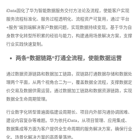
iData固化了华为智能数据服务交付方法论及流程，使能客户实现
服务流程标准化、服务过程透明化、流程资产可复用，通过“平台
+服务”端到端解决客户数据问题，实现数据持续变现。基于华为自
身数字化转型所积累的经验与能力，构建通用场景解决方案，支撑
行业实践快速复制。
两条“数据链路”打通全流程，使能数据运营
通过数据资源链路和数据加工链路，双链路打通数据存储和数据处
理两个平面，从两个视角合二为一，覆盖数据全流程，支撑数据定
价交易及数据供需运营。通过数据加工链路和数据资源链路，实现
数据全生命周期管理。
行业数字化转型普遍面临建设周期长、项目内外部沟通协调困难、
建设内容复杂等难题。华为依托iData，从项目管理、应用集成、
数据集成等方面为客户提供全生命周期的服务解决方案，确保行业
化、场景化解决方案的高质量落地。