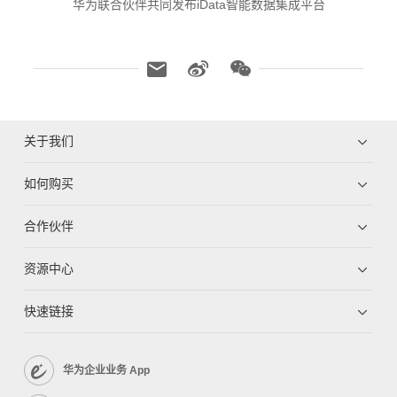
华为联合伙伴共同发布iData智能数据集成平台
关于我们
如何购买
合作伙伴
资源中心
快速链接
华为企业业务 App