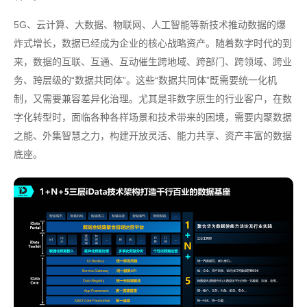
5G、云计算、大数据、物联网、人工智能等新技术推动数据的爆
炸式增长，数据已经成为企业的核心战略资产。随着数字时代的到
来，数据的互联、互通、互动催生跨地域、跨部门、跨领域、跨业
务、跨层级的“数据共同体”。这些“数据共同体”既需要统一化机
制，又需要兼容差异化治理。尤其是非数字原生的行业客户，在数
字化转型时，面临各种各样场景和技术带来的困境，需要内聚数据
之能、外集智慧之力，构建开放灵活、能力共享、资产丰富的数据
底座。