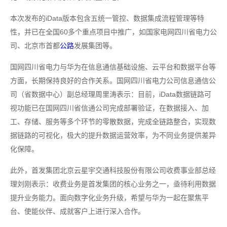
本次发布的iData版本包含五统一管控、数据集成流程管理等特
性，并已在全国60多个重点项目中推广，如国家电网四川省电力公
司、北京市首都
公路
发展集团等。
国网四川省电力与华为在信息通信基础设施、云平台和数据平台等
方面，长期保持良好的合作关系。国网四川省电力公司信息通信公
司（省数据中心）副总经理周里涛表示：目前，iData数据链路可
视功能已在国网四川省信通公司完成部署验证，在数据接入、加
工、存储、服务等多个环节的零散数据，完成全链路整合，实现数
据链路的可视化，极大的提升数据运营效率，为不同业务提供差异
化保障。
此外，首发集团北京云星宇交通科技股份有限公司收费事业部总经
理刘刚表示：收费业务是首发集团的核心业务之一，亟待利用数据
提升业务能力。面向数字化业务升级，希望与华为一起在聚焦平
台、使能伙伴、成就客户上进行深入合作。