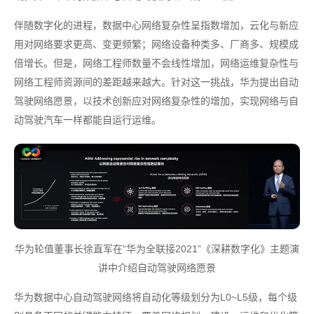
伴随数字化的进程，数据中心网络复杂性呈指数增加，云化与新应
用对网络要求更高、变更频繁；网络设备种类多、厂商多、规模成
倍增长。但是，网络工程师数量不会线性增加，网络运维复杂性与
网络工程师资源间的差距越来越大。针对这一挑战，华为提出自动
驾驶网络愿景，以技术创新应对网络复杂性的增加，实现网络与自
动驾驶汽车一样都能自运行运维。
华为轮值董事长徐直军在“华为全联接2021”《深耕数字化》主题演
讲中介绍自动驾驶网络愿景
华为数据中心自动驾驶网络将自动化等级划分为L0~L5级，每个级