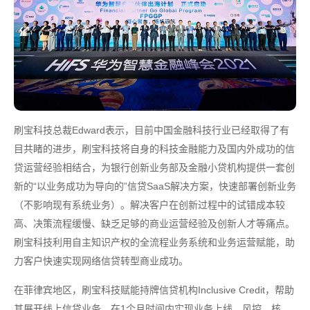
刷宝科技总裁Edward表示，目前中国金融科技行业已经取得了有
目共睹的进步，刷宝科技将自身的科技金融能力及国内外成功的信
贷运营经验相结合，为银行创新业务部及金融小贷机构提供一套创
新的“以业务成功为导向的”信贷SaaS解决方案，快速部署创新业务
（不影响现有系统业务）。解决客户在创新过程中的试错成本较
高、决策流程缓慢、缺乏足够的商业运营经验及创新人才等痛点。
刷宝科技利用自主知识产权的全流程业务系统和业务运营赋能，助
力客户快速实现网络信贷转型商业成功。
在菲律宾地区，刷宝科技赋能持牌信贷机构Inclusive Credit，帮助
其展开线上信贷业务。在1个月时间内实现业务上线，风控、核