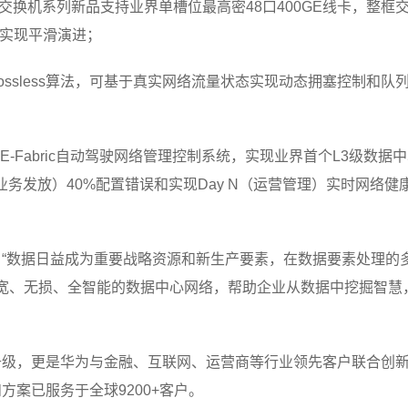
据中心交换机系列新品支持业界单槽位最高密48口400GE线卡，整框
容，实现平滑演进；
Lossless算法，可基于真实网络流量状态实现动态拥塞控制和
 NCE-Fabric自动驾驶网络管理控制系统，实现业界首个L3级数据
（业务发放）40%配置错误和实现Day N（运营管理）实时网络健
“数据日益成为重要战略资源和新生产要素，在数据要素处理的多
，打造超宽、无损、全智能的数据中心网络，帮助企业从数据中挖掘
升级，更是华为与金融、互联网、运营商等行业领先客户联合创
案已服务于全球9200+客户。