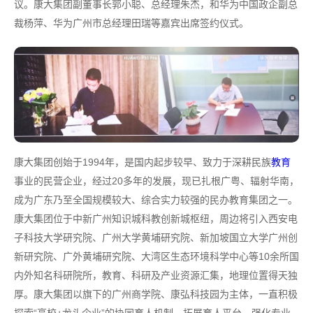
议。康大集团副董事长郭小聪、总经理朱杰，和华为中国政企副总
裁杨萍、华为广州市总经理田瑞等嘉宾出席签约仪式。
康大集团创始于1994年，是国内起步较早、致力于深耕民族
教育
事业的民营企业，经过20多年的发展，现已扎根广粤、辐射华南，
成为广东乃至全国规模较大、综合实力较强的民办教育集团之一。
康大集团位于中新广州知识城科教创新城枢纽，周边将引入西安电
子科技大学研究院、广州大学黄埔研究院、新加坡国立大学广州创
新研究院、广外黄埔研究院、大湾区生态环境科学中心等10余所国
内外知名科研院所，教育、科研及产业资源汇集，地理位置得天独
厚。康大集团以旗下的广州商学院、康弘科技园为主体，一直积极
探索“高校+龙头企业”的协同育人机制，拓展育人平台、强化专业