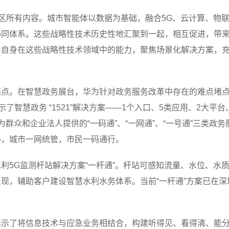
展区所有内容。城市智能体以数据为基础，融合5G、云计算、物
同体系。这些战略性技术历史性地汇聚到一起，相互促进，带来
用自身在这些战略性技术领域中的能力，聚焦场景化解决方案，
亮点。在智慧政务展台，华为针对政务服务改革中存在的难点堵
示了智慧政务 “1521”解决方案——1个入口、5类应用、2大
群众和企业法人提供的“一码通”、“一网通”、“一号通”三类政务
办，城市一网统管，市民一码通行。
利5G监测杆站解决方案“一杆通”。杆站可感知流量、水位、水
现，辅助客户建设智慧水利水务体系。当前“一杆通”方案已在
展示了将信息技术与应急业务相结合，构建听得见、看得清、能