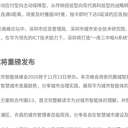
动应付型向主动保障型、从传统经验型向现代高科技型的战略转变。
连通0距离，场景及时播报0时差，指令即时下达0延误的应急
创新高峰论坛中，深圳市应急管理局、深圳市城市安全技术研究院
，在华为领先的ICT技术助力下，深圳将打造“一库三中枢N系统
案将重磅发布
市智能体峰会2020将于11月13日举办。本次峰会将依托鹏城
讨智慧城市发展趋势，分享城市治理实践，展现华为城市智能体
方案和合作圈3.0，首次完整解读华为对城市智能体的理解，并
黄浦区、许昌的城市管理者莅临现场，分享各自在智慧城市建设