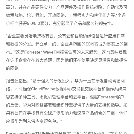
高分，并在产品硬件实力、产品硬件及操作系统战略、自动化及可
编程战略、培训赋能、开放网络、工程师实力和伙伴能力等7个评
价标准获得5.0/5.0满分，充分彰显了产品和服务的领先性。
“企业需要灵活地跨私有云、公有云和智能边缘设备进行应用程序
和数据的分发。建立单一的、全业务范围的SDN将成为事实上的架
构。”这是Forrester WaveTM报告认可的未来趋势。这也意味着现
在许多企业存在较大差距，因为他们还在使用缺乏灵活性和敏捷性
的网络。
报告还指出，“基于强大的研发投入，华为一直在研发自动驾驶网
络，同时确保CloudEngine数据中心交换机交换平台和操作系统兼
容支持多种工具、虚拟机管理平台和云平台。根据Forrester客户
的反馈，华为对网络部署和组织转型提供了大量的支持和指导。如
果有公司在寻找具有全球广泛影响力和深厚产品组合的厂商，他们
应将华为列入供应商短名单。”
Forrester WaveTM报告还充分肯定了华为的市场地位，“在众多企