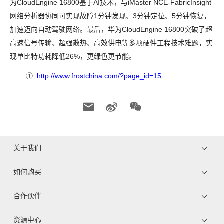
为
CloudEngine 16800
基于
AI
技术，与
iMaster NCE-FabricInsight
网络分析器协同可实现故障
1
分钟发现、
3
分钟定位、
5
分钟恢复，
加速迈向自动驾驶网络。最后，华为
CloudEngine 16800
突破了超
高速信号传输、超强散热、高效供电等多项硬件工程技术难题，实
现单比特功耗降低
26%
，更绿色更节能。
①
:
http://www.frostchina.com/?page_id=15
关于我们
如何购买
合作伙伴
资源中心