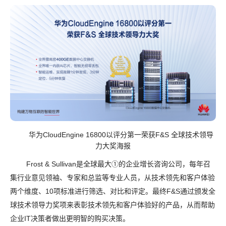
华为
CloudEngine 16800
以评分第一荣获
F&S
全球技术领导
力大奖海报
Frost & Sullivan
是全球最大
①
的企业增长咨询公司，每年召
集行业意见领袖、专家和总监等专业人员，从技术领先和客户体验
两个维度、
10
项标准进行筛选、对比和评定。最终
F&S
通过颁发全
球技术领导力奖项来表彰技术领先和客户体验好的产品，从而帮助
企业
IT
决策者做出更明智的购买决策。