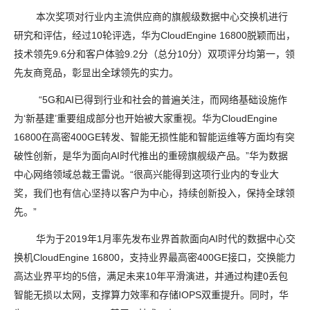
本次奖项对行业内主流供应商的旗舰级数据中心交换机进行
研究和评估，经过
10
轮评选，华为
CloudEngine 16800
脱颖而出，
技术领先
9.6
分和客户体验
9.2
分（总分
10
分）双项评分均第一，领
先友商竞品，彰显出全球领先的实力。
“
5G
和
AI
已得到行业和社会的普遍关注，而网络基础设施作
为‘新基建’重要组成部分也开始被大家重视。华为
CloudEngine
16800
在高密
400GE
转发、智能无损性能和智能运维等方面均有突
破性创新，是华为面向
AI
时代推出的重磅旗舰级产品。”华为数据
中心网络领域总裁王雷说。“很高兴能得到这项行业内的专业大
奖，我们也有信心坚持以客户为中心，持续创新投入，保持全球领
先。”
华为于
2019
年
1
月率先发布业界首款面向
AI
时代的数据中心交
换机
CloudEngine 16800
，支持业界最高密
400GE
接口，交换能力
高达业界平均的
5
倍，满足未来
10
年平滑演进，并通过构建
0
丢包
智能无损以太网，支撑算力效率和存储
IOPS
双重提升。同时，华