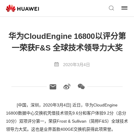
华为CloudEngine 16800以评分第
一荣获F&S 全球技术领导力大奖
2020年3月4日
[
中国，深圳，
2020
年
3
月
4
日
]
近日，华为
CloudEngine
16800
数据中心交换机凭借技术领先
9.6
分和客户体验
9.2
分（总分
10
分）双项评分第一，荣获
Frost & Sullivan
（简称
F&S
）全球技术
领导力大奖。这也是业界首款
400GE
交换机获得此项荣誉。