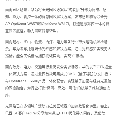
面向园区场景，华为将全光园区方案从“纯联接”升级为网络、感
知、算力、管控一体的智慧园区解决方案，发布感知和物联全光
AP OptiXstar W857I和OptiXstar W817I，打造通感算控一体的智
慧园区底座，助力园区智慧转型。
面向建材、矿山、物流、冶炼、电力等各行业带式运输机巡检场
景，华为发布托辊听诊光纤感知解决方案，通过光纤感知实现无人
巡检，能全天候精准捕获托辊异响，实现“0”漏检。
面向政务、电力、交通等行业高安全需求场景，华为发布OTN通量
一体解决方案，通过业界首款可集成式QKD（量子秘钥分发）板卡
与OptiXtrans E6600产品一体化配合，实现量子加密与经典光通信
的深度融合，为行业打造“极简、高效、可信”的抗量子威胁通信底
座。
光网络已在多领域广泛助力拉美区域客户加速数智化转型。会上，
巴西ISP客户TecPar分享如何通过FTTH优化接入网络，及借助