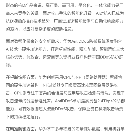
形态的抗D产品来说，高可靠、高可用、平台化、一体化能力是厂
商未来竞争的关键。面对攻击手法的智能化升级，AI对抗AI已成为
抗D领域的核心技术趋势。厂商需加速智能检测与自动化响应能力
的落地，以应对复杂多变的威胁格局。
面对数智化带来的安全新需求，华为AntiDDoS防御系统深度融合
AI技术与硬件加速能力，打造卓越性能、精准防御、智能运维三大
核心优势，为政企、运营商等关键行业客户构建牢固DDoS防护屏
障。
在卓越性能方面，
华为创新采用CPU与NP（网络处理器）智能协
同的硬件加速架构。NP过滤器专门负责高速处理网络层泛洪攻
击，CPU则专注于复杂的会话层与应用层攻击检测与清洗，实现了
攻击流量的分层精准处置。AntiDDoS单机最高具备2.4Tbps的防御
能力，可有效抵御超大流量DDoS攻击，保障业务在极端攻击场景
下的持续稳定运行。
在精准防御方面，
华为基于多年积累的海量威胁数据，利用机器学