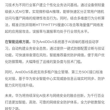
习技术为不同行业客户建立个性化业务访问基线。通过设备侧轻量
级嵌入式AI引擎，实现微秒级AI推理，能够快速区分正常用户随机
访问与僵尸网络的规律性攻击行为。同时，结合多维度行为分析算
法，精准识别并阻断HTTP/HTTPS慢速CC攻击等海量僵尸网络发
起的应用层攻击，误报率与漏报率均处于行业领先水平。
在智能运维方面，
华为AntiDDoS系统基于AI消噪的基线自动学
习，自动构建业务安全态势，通过提供一键式防御配置诊断与验证
功能，可快速排查潜在风险，智能推荐最优防护阈值，便于用户优
化防御策略，大幅降低了运维的复杂度与技术门槛。
同时，AntiDDoS系统支持多租户独立管理、第三方SOC接口标准
化对接，基于华为安全智能中心实现威胁信息云端实时同步、防护
能力实时在线升级。
未来，华为将持续深化AI技术与网络安全的融合创新，为千行百业
打造更加智能、高效、可靠的网络安全防护体系，全力护航数智化
转型之路。