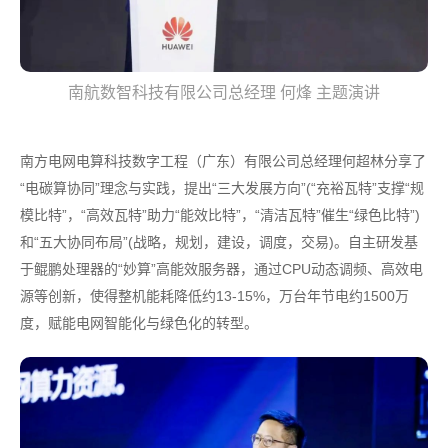
南航数智科技有限公司总经理 何烽 主题演讲
南方电网电算科技数字工程（广东）有限公司总经理何超林分享了
“电碳算协同”理念与实践，提出“三大发展方向”(“充裕瓦特”支撑“规
模比特”，“高效瓦特”助力“能效比特”，“清洁瓦特”催生“绿色比特”)
和“五大协同布局”(战略，规划，建设，调度，交易)。自主研发基
于鲲鹏处理器的“妙算”高能效服务器，通过CPU动态调频、高效电
源等创新，使得整机能耗降低约13-15%，万台年节电约1500万
度，赋能电网智能化与绿色化的转型。