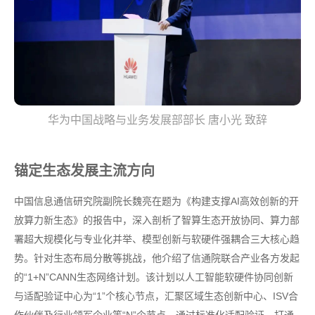
华为中国战略与业务发展部部长 唐小光 致辞
锚定生态发展主流方向
中国信息通信研究院副院长魏亮在题为《构建支撑AI高效创新的开
放算力新生态》的报告中，深入剖析了智算生态开放协同、算力部
署超大规模化与专业化并举、模型创新与软硬件强耦合三大核心趋
势。针对生态布局分散等挑战，他介绍了信通院联合产业各方发起
的“1+N”CANN生态网络计划。该计划以人工智能软硬件协同创新
与适配验证中心为“1”个核心节点，汇聚区域生态创新中心、ISV合