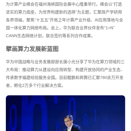
为计算产业峰会在福州海峡国际会展中心隆重举行。峰会以“打造
坚实的算力底座，为世界构建新的选择”为主题，汇聚政产学研用
各界领袖，聚焦“十五五”开局之年计算产业升级、AI应用落地与全
国一体化算力网络布局。会上，华为联合业界伙伴发布“1+N”
CANN生态网络计划，联合签约等系列合作成果。
擘画算力发展新蓝图
华为中国战略与业务发展部部长唐小光分享了华为在算力领域的三
大布局：推动算力从建设向应用转型、构建开放协同的产业生态、
传承数字福建经验服务全国。目前鲲鹏和昇腾已汇聚780余万开发
者，孵化2万多个行业解决方案。