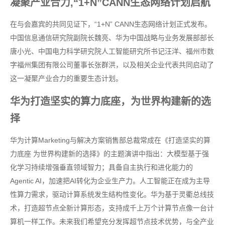
凝聚产业合力,“1+N”CANN生态网络计划启航
在与会嘉宾的共同见证下，“1+N” CANN生态网络计划正式发布。
中国信息通信研究院副院长魏亮、华为中国战略与业务发展部部长
唐小光、中国电力科学研究院人工智能研究所书记汪洋、福州市数
字福州集团有限公司董事长张群洪，以及相关企业代表共同启动了
这一凝聚产业合力的重要生态计划。
华为打造坚实的算力底座，为世界构建新的选
择
华为计算Marketing与解决方案销售部总裁常成在《打造坚实的算
力底座 为世界构建新的选择》的主题演讲中指出：大模型基于强
化学习持续增强垂直领域智力；具备自主执行和进化能力的
Agentic AI，加速把AI转化为企业生产力。人工智能正在成为主导
性算力需求，驱动计算系统发生结构性变化。华为基于灵衢总线技
术，打造超节点全新计算形态，支持成千上万个计算节点像一台计
算机一样工作。未来我们希望充分发挥超节点技术优势，与全产业