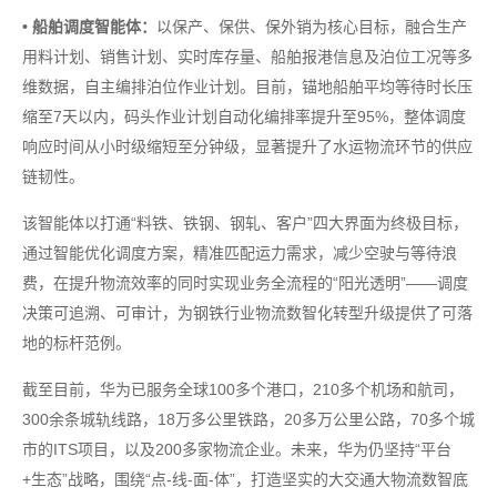
• 船舶调度智能体：
以保产、保供、保外销为核心目标，融合生产
用料计划、销售计划、实时库存量、船舶报港信息及泊位工况等多
维数据，自主编排泊位作业计划。目前，锚地船舶平均等待时长压
缩至7天以内，码头作业计划自动化编排率提升至95%，整体调度
响应时间从小时级缩短至分钟级，显著提升了水运物流环节的供应
链韧性。
该智能体以打通“料铁、铁钢、钢轧、客户”四大界面为终极目标，
通过智能优化调度方案，精准匹配运力需求，减少空驶与等待浪
费，在提升物流效率的同时实现业务全流程的“阳光透明”——调度
决策可追溯、可审计，为钢铁行业物流数智化转型升级提供了可落
地的标杆范例。
截至目前，华为已服务全球100多个港口，210多个机场和航司，
300余条城轨线路，18万多公里铁路，20多万公里公路，70多个城
市的ITS项目，以及200多家物流企业。未来，华为仍坚持“平台
+生态”战略，围绕“点-线-面-体”，打造坚实的大交通大物流数智底