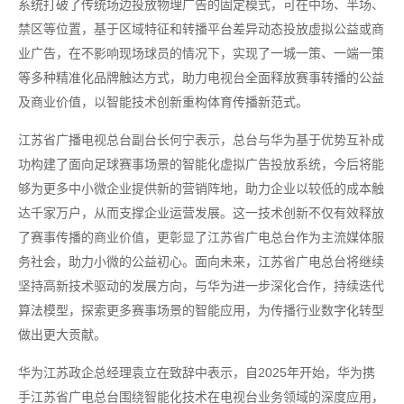
系统打破了传统场边投放物理广告的固定模式，可在中场、半场、
禁区等位置，基于区域特征和转播平台差异动态投放虚拟公益或商
业广告，在不影响现场球员的情况下，实现了一城一策、一端一策
等多种精准化品牌触达方式，助力电视台全面释放赛事转播的公益
及商业价值，以智能技术创新重构体育传播新范式。
江苏省广播电视总台副台长何宁表示，总台与华为基于优势互补成
功构建了面向足球赛事场景的智能化虚拟广告投放系统，今后将能
够为更多中小微企业提供新的营销阵地，助力企业以较低的成本触
达千家万户，从而支撑企业运营发展。这一技术创新不仅有效释放
了赛事传播的商业价值，更彰显了江苏省广电总台作为主流媒体服
务社会，助力小微的公益初心。面向未来，江苏省广电总台将继续
坚持高新技术驱动的发展方向，与华为进一步深化合作，持续迭代
算法模型，探索更多赛事场景的智能应用，为传播行业数字化转型
做出更大贡献。
华为江苏政企总经理袁立在致辞中表示，自2025年开始，华为携
手江苏省广电总台围绕智能化技术在电视台业务领域的深度应用，