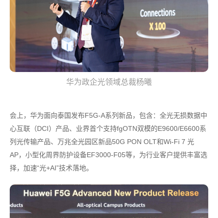
华为政企光领域总裁杨曦
会上，华为面向泰国发布F5G-A系列新品，包含：全光无损数据中
心互联（DCI）产品、业界首个支持fgOTN双模的E9600/E6600系
列光传输产品、万兆全光园区新品50G PON OLT和Wi-Fi 7 光
AP，小型化周界防护设备EF3000-F05等，为行业客户提供丰富选
择，加速“光+AI”技术落地。