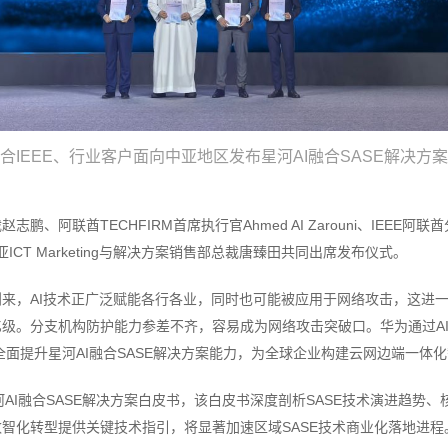
合IEEE、行业客户面向中亚地区发布星河AI融合SASE解决方
、阿联酋TECHFIRM首席执行官Ahmed AI Zarouni、IEEE阿联酋分部
亚ICT Marketing与解决方案销售部总裁唐臻田共同出席发布仪式。
来，AI技术正广泛赋能各行各业，同时也可能被应用于网络攻击，这进
级。分支机构防护能力参差不齐，容易成为网络攻击突破口。华为通过AI
，全面提升星河AI融合SASE解决方案能力，为全球企业构建云网边端一体
河AI融合SASE解决方案白皮书，该白皮书深度剖析SASE技术演进趋势
智化转型提供关键技术指引，将显著加速区域SASE技术商业化落地进程