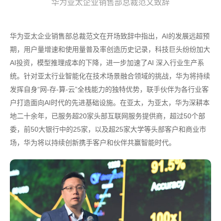
华为亚太企业销售部总裁范文致辞
华为亚太企业销售部总裁范文在开场致辞中指出，AI的发展远超预
期，用户量增速和使用量普及率创造历史记录，科技巨头纷纷加大
AI投资，模型推理成本的下降，进一步加速了AI 深入行业生产系
统。针对亚太行业智能化在技术场景融合领域的挑战，华为将持续
发挥自身“网-存-算-云”全栈能力的独特优势，联手伙伴为各行业客
户打造面向AI时代的先进基础设施。在亚太，为亚太，华为深耕本
地二十余年，已服务超20家头部互联网服务提供商，超过50个部
委，前50大银行中的25家，以及超25家大学等头部客户和商业市
场，华为将以持续创新携手客户和伙伴共赢智能时代。