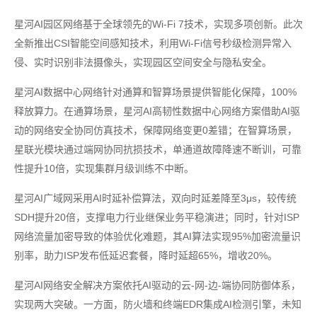
星河AI园区网络基于全球领先的Wi-Fi 7技术，实现多项创新。此次
全新推出CSI智能空间感知技术，利用Wi-Fi信号秒级检测异常入
侵、实时识别非法摄像头，实现园区空间安全与隐私安全。
星河AI数据中心网络针对通算和智算场景提供智能化保障，100%
释放算力。在通算场景，星河AI高韧性数据中心网络方案借助AI驱
动的网络安全协同仿真技术，保障网络变更0差错；在智算场景，
星联光模块通过端网协同抗损技术，单通道故障降速不断训，可靠
性提升10倍，实现集群月级训练不中断。
星河AI广域网采用AI时延补偿算法，双向时延差降至3μs，较传统
SDH提升20倍，支撑电力行业继保业务平稳演进；同时，针对ISP
网络流量加密导致的体验优化难题，其AI算法实现95%加密流量识
别率，助力ISP发布低延迟套餐，降时延超65%，增收20%。
星河AI网络安全解决方案依托AI驱动的云-网-边-端协同防御体系，
实现两大突破。一方面，防火墙和终端EDR集成AI检测引擎，未知