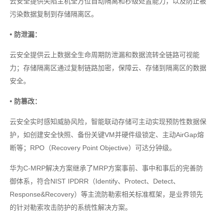
云安全提供失陷主机全方位自动隔离和秒级处置能力，以及防止被
污染数据复制到存储隔离区。
• 防泄漏：
云安全提供云上数据全生命周期防泄漏和数据流转全链路可视能
力；存储隔离区通过复制链路加密，保障云、存储到隔离区的数据
安全。
• 防篡改：
云安全实时感知威胁风险，智能联动存储可主动实现预防性数据保
护，如创建安全快照、备份关键VM并硬件级锁定、主动AirGap熔
断等；RPO（Recovery Point Objective）可达分钟级。
华为C-MRP解决方案继承了MRP方案事前、事中和事后的完善防
御体系，符合NIST IPDRR（Identify、Protect、Detect、
Response&Recovery）等主流防勒索相关标准框架，是业界领先
的针对勒索攻击防护的系统性解决方案。