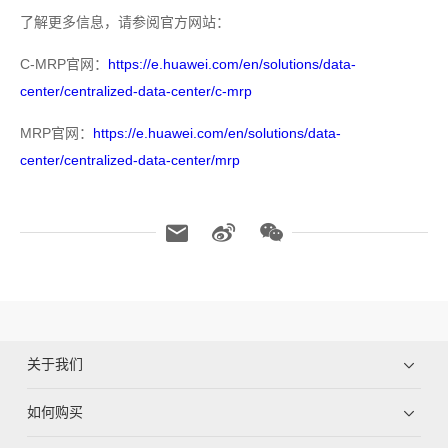
了解更多信息，请参阅官方网站：
C-MRP官网：
https://e.huawei.com/en/solutions/data-
center/centralized-data-center/c-mrp
MRP官网：
https://e.huawei.com/en/solutions/data-
center/centralized-data-center/mrp
关于我们
如何购买