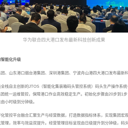
华为联合四大港口发布最新科技创新成果
口智能化升级
集团、山东港口烟台港集团、深圳港集团、宁波舟山港四大港口发布最新
全栈自主创新的JTOS（智能化集装箱码头管控系统）码头生产操作系
集团统一运维管控，保障港口作业高效稳定生产。初始化步骤由20步到1
维由小时级到分钟级。
字化管控平台融合汇聚生产与经营数据，打造数据指标体系，实现集团宏
化管理，效率与效益双提升。经营管理目标呈现由日级提升到分钟级，码