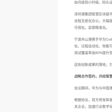
由月级到小时级，码头设
深圳港集团智慧区块链平
全程无纸化办公，大幅
可视化，监管精准化。
宁波舟山港携手华为Co
化、过程自动化、效能可
测试覆盖率由80%提升至
这些创新成果的落地，
战略合作签约，共绘智
会议期间，华为与中国
根据协议，双方将发挥
关企业，加速行业数字