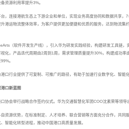
备资源利用率提升3%。
台，连接港航生态上下游企业和单位，实现业务高度协同和数据共享，7×
提升港运物流整体效率，为客户提供更加便捷和优质的服务，达到物流集
deArts（软件开发生产线），引入华为研发实践经验，构建研发工具链
视化，产品迭代周期由2周到1周，需求管理质量提升30%，构建成功率由
99%。
为港口行业提供了可复制、可推广的路径，有助于加速行业数字化、智能
慧港口新蓝图
港口协会举行战略合作签约仪式。华为交通智慧化军团COO沈素荣等领导
各自资源优势，在标准制定、人才培养、联合营销等方面充分合作，共同
化、智能化转型进程，推动中国港口高质量发展。