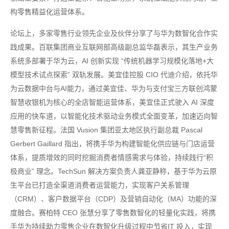
构零售精益化运营体系。
论坛上，多家零售行业领先企业及伙伴分享了与华为数智化合作实
践成果。百联集团商业互联网部高级副总监华磊表示，其生产业务
系统多部署于华为云，AI 创新实现 “传统机器学习规模化落地+大
模型技术试点探索” 双轨发展。美宜佳控股 CIO 代迪介绍，依托华
为云数据中台与AI能力，通过美宜佳、华为与支付宝三方联创鸿蒙
智慧收银机为核心的全店智能运营体系，美宜佳正式驶入 AI 深度
应用的快车道，以智能化技术驱动业务模式全面变革，加速迈向智
慧零售新征程。法国 Vusion 集团亚太地区执行副总裁 Pascal
Gerbert Gaillard 指出，将携手华为构建智能化供应链与门店运营
体系，提质增效的同时挖掘消费者情感需求与体验，持续践行“积
极商业” 理念。TechSun 解决方案负责人龚亚静称，基于华为云原
生平台已打造全渠道消费者运营能力，实现客户关系管理
（CRM）、客户数据平台（CDP）及营销自动化（MA）功能的深
度融合。赛柏特 CEO 张慧分享了零售数智化的轻量化实践，将携
手华为持续助力零售企业在数智化升级过程中节省IT 投入，实现