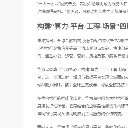
“一人一团队”模式普及，超级AI助理将成为服务
谁将赢得先机。”他强调，AI驱动的结构性变革将
构建“算力-平台-工程-场景
曹冲指出，全球金融机构可通过两种路径推进AI原
小型银行聚焦信贷等高价值场景单点突破，快速部署
景，涵盖办公、运营、营销、风控及客户服务等领
华为以智算平台为核心，构建“算力-平台-工程-场
台；进一步通过统一知识与数据平台实现全域面向A
端AI能力闭环。携手全球生态伙伴，释放全链路技
在手机银行的智能化场景，华为和中国某大型银行联
周期长记忆存储、软硬结合的全链路性能优化构建了
帮助银行实现从被动响应到主动服务的价值转变。
面向未来，华为将以领先的算力平台、系统化的AI