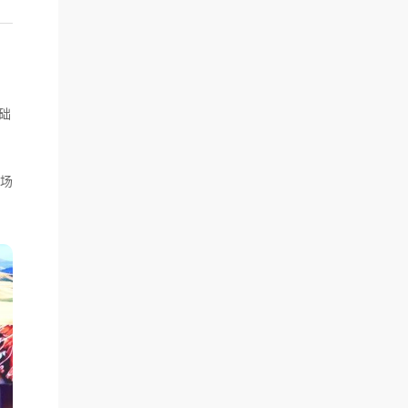
基础
务场