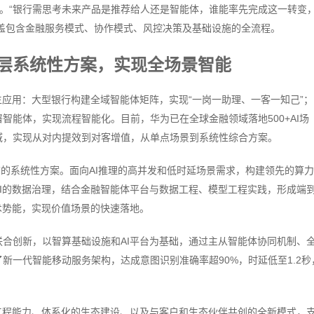
入口。“银行需思考未来产品是推荐给人还是智能体，谁能率先完成这一转变
覆盖包含金融服务模式、协作模式、风控决策及基础设施的全流程。
”四层系统性方案，实现全场景智能
生应用：大型银行构建全域智能体矩阵，实现“一岗一助理、一客一知己”；
智能体，实现流程智能化。目前，华为已在全球金融领域落地500+AI场
域，实现从对内提效到对客增值，从单点场景到系统性综合方案。
景”的系统性方案。面向AI推理的高并发和低时延场景需求，构建领先的算
I的数据治理，结合金融智能体平台与数据工程、模型工程实践，形成端
术势能，实现价值场景的快速落地。
合创新，以智算基础设施和AI平台为基础，通过主从智能体协同机制、
新一代智能移动服务架构，达成意图识别准确率超90%，时延低至1.2秒
工程能力、体系化的生态建设、以及与客户和生态伙伴共创的全新模式，