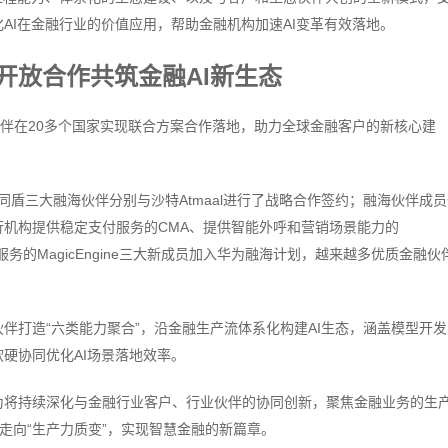
AI在金融行业的价值应用，帮助金融机构加速AI变革有效落地。
开放合作共筑金融AI新生态
伙伴在20多个国家实现联合方案合作落地，助力全球金融客户的新核心建
 AI、同盾三大融海伙伴分别与沙特Atmaal进行了战略合作签约；融海伙伴成
机构提供稳定支付服务的CMA、提供智能外呼和营销场景能力的
和服务的MagicEngine三大新成员加入华为融海计划，越来越多优质金融伙
伴打造“六类能力聚合”，沿金融生产流体系化构建AI生态，涵盖模型开发
硬协同优化AI场景落地效率。
为将持续深化与金融行业客户、行业伙伴的协同创新，聚焦金融业务的生
”走向“生产力质变”，实现智慧金融的新篇章。