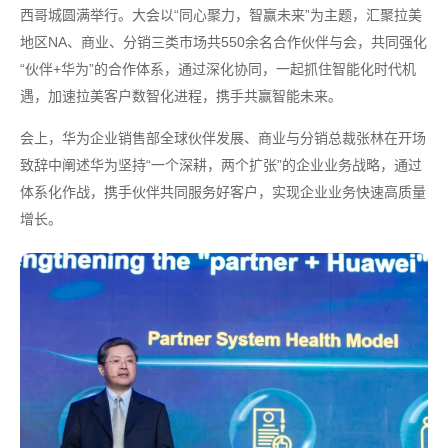
西哥城圆满举行。大会以“同心聚力，智赢未来”为主题，汇聚拉美
地区NA、商业、分销三类市场共550余名合作伙伴与会，共同强化
“伙伴+华为”的合作体系，通过深化协同，一起抓住智能化时代机
遇，加速拉美客户数智化进程，携手共赢智能未来。
会上，华为企业销售部全球伙伴发展、商业与分销总裁张林在开场
致辞中阐述华为坚持“一个深耕，两个扩张”的企业业务战略，通过
体系化作战，携手伙伴共同服务好客户，实现企业业务快速高质量
增长。