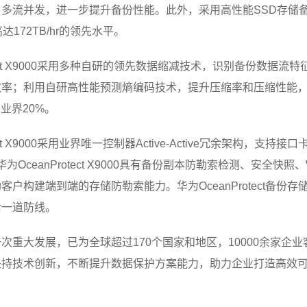
多流并发，进一步提升备份性能。此外，采用高性能SSD存储
达172TB/hr的领先水平。
tect X9000采用多种自研的领先数据缩减技术，识别备份数据
效率；利用自研高性能预测熵编码技术，提升压缩率和压缩性能
业界20%。
ct X9000采用业界唯一控制器Active-Active冗余架构，
华为OceanProtect X9000具有备份副本防勒索检测、安全
户构建端到端的存储防勒索能力。华为OceanProtect备份
后一道防线。
次重大发展，已为全球超过170个国家和地区，10000余家企
坚持技术创新，不断提升数据保护方案能力，助力企业打造高效