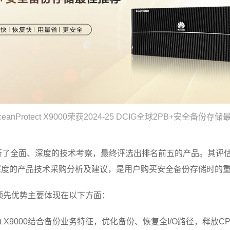
eanProtect X9000荣获2024-25 DCIG全球2PB+安全备份存
行了全面、深度的技术考察，最终评选出排名前五的产品。其评
深度的产品技术采购分析及建议，是用户购买安全备份存储时的
000的领先优势主要体现在以下方面：
ect X9000结合备份业务特征，优化备份、恢复全I/O路径，释