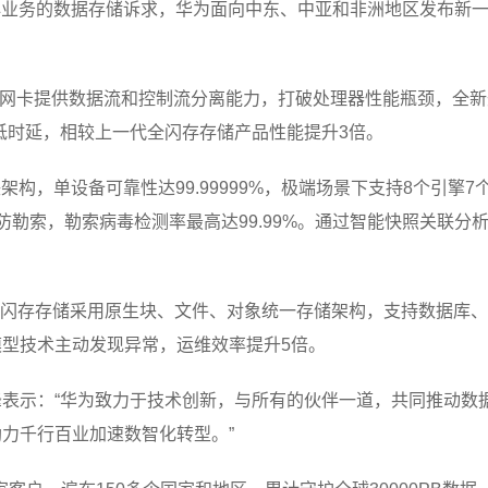
务的数据存储诉求，华为面向中东、中亚和非洲地区发布新一代Ocea
网卡提供数据流和控制流分离能力，打破处理器性能瓶颈，全新升级
毫秒低时延，相较上一代全闪存存储产品性能提升3倍。
全局互联架构，单设备可靠性达99.99999%，极端场景下支持8个
和NAS全域防勒索，勒索病毒检测率最高达99.99%。通过智能快照关
orado全闪存存储采用原生块、文件、对象统一存储架构，支持数据
型技术主动发现异常，运维效率提升5倍。
表示：“华为致力于技术创新，与所有的伙伴一道，共同推动数
力千行百业加速数智化转型。”