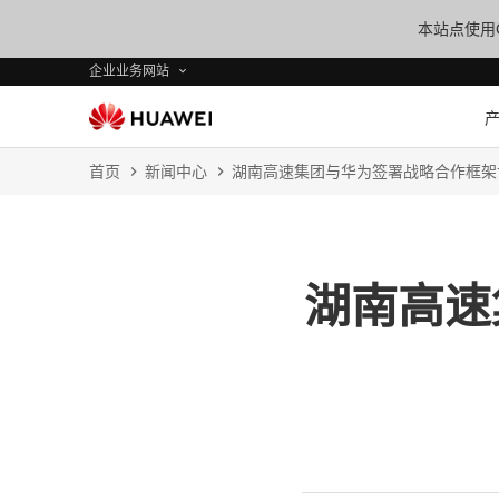
本站点使用C
企业业务网站
首页
新闻中心
湖南高速集团与华为签署战略合作框架
湖南高速