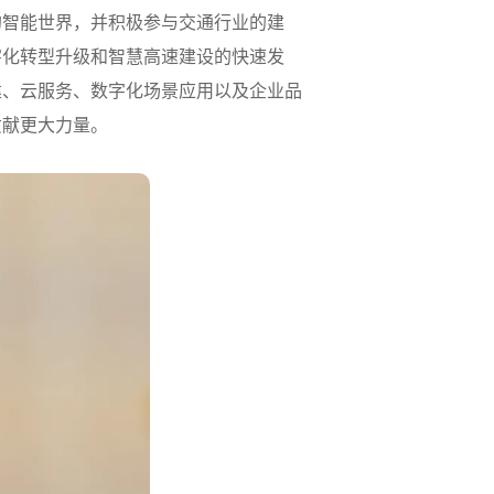
的智能世界，并积极参与交通行业的建
字化转型升级和智慧高速建设的快速发
建、云服务、数字化场景应用以及企业品
贡献更大力量。