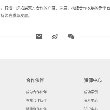
署，将进一步拓展双方合作的广度、深度，构建合作发展的新平
团持续高质量发展。
合作伙伴
资源中心
成为合作伙伴
成功案例
查找合作伙伴
资料中心
赋能合作伙伴
知识中心