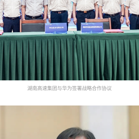
湖南高速集团与华为签署战略合作协议