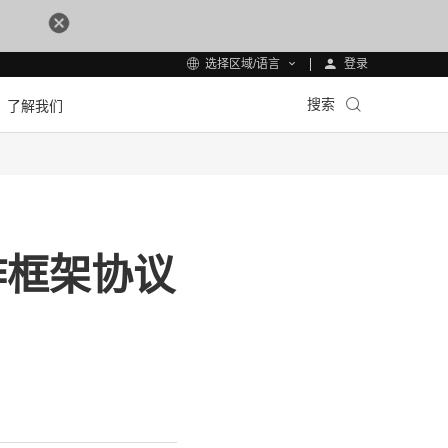
登录
选择区域/语言
搜索
了解我们
作框架协议