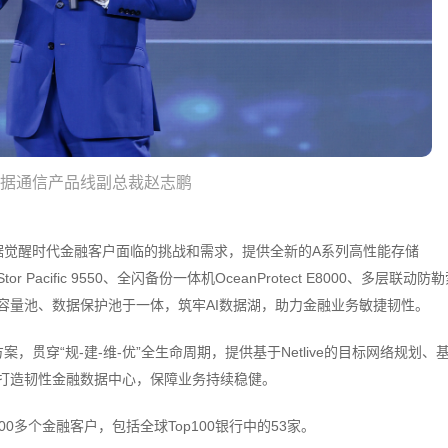
数据通信产品线副总裁赵志鹏
据觉醒时代金融客户面临的挑战和需求，提供全新的A系列高性能存储
or Pacific 9550、全闪备份一体机OceanProtect E8000、多层联动防
性能池、容量池、数据保护池于一体，筑牢AI数据湖，助力金融业务敏捷韧性。
贯穿“规-建-维-优”全生命周期，提供基于Netlive的目标网络规划、
服务，打造韧性金融数据中心，保障业务持续稳健。
0多个金融客户，包括全球Top100银行中的53家。