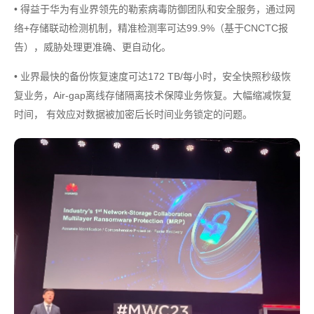
• 得益于华为有业界领先的勒索病毒防御团队和安全服务，通过网
络+存储联动检测机制，精准检测率可达99.9%（基于CNCTC报
告），威胁处理更准确、更自动化。
• 业界最快的备份恢复速度可达172 TB/每小时，安全快照秒级恢
复业务，Air-gap离线存储隔离技术保障业务恢复。大幅缩减恢复
时间， 有效应对数据被加密后长时间业务锁定的问题。