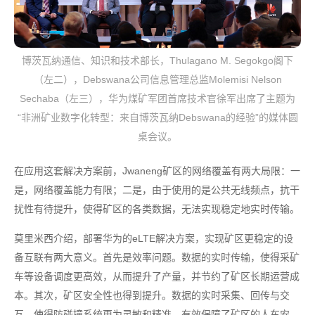
博茨瓦纳通信、知识和技术部长，Thulagano M. Segokgo阁下
（左二），Debswana公司信息管理总监Molemisi Nelson
Sechaba（左三），华为煤矿军团首席技术官徐军出席了主题为
“非洲矿业数字化转型：来自博茨瓦纳Debswana的经验”的媒体圆
桌会议。
在应用这套解决方案前，Jwaneng矿区的网络覆盖有两大局限：一
是，网络覆盖能力有限；二是，由于使用的是公共无线频点，抗干
扰性有待提升，使得矿区的各类数据，无法实现稳定地实时传输。
莫里米西介绍，部署华为的eLTE解决方案，实现矿区更稳定的设
备互联有两大意义。首先是效率问题。数据的实时传输，使得采矿
车等设备调度更高效，从而提升了产量，并节约了矿区长期运营成
本。其次，矿区安全性也得到提升。数据的实时采集、回传与交
互，使得防碰撞系统更为灵敏和精准，有效保障了矿区的人车安