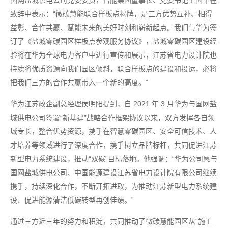
国网盐城供电公司党委委员，怡能集团董事长、党委书记王国平在
致辞中表示：“微碳慧能联合样板点揭牌，是三方优势互补、相得
益彰、合作共赢、赋能未来的美好时刻和崭新起点。我们与华为签
订了《盐城零碳园区样板点参观服务协议》，盐城零碳园区建设经
验将在华为全球电力客户中进行宣传和展示，江苏省电力设计院也
持续将优质资源向我们园区倾斜，联合样板点的建设和投运，必将
把我们三方的合作共赢带入一个新的高度。”
华为江苏政企副总经理侯明阳提到，自 2021 年 3 月华为与国网盐
城供电公司签署“新基建”战略合作框架协议以来，双方发挥各自领
域专长，整合优势资源，携手在智慧零碳园区、安全可信技术、人
才培养等领域进行了深度合作，携手树立品牌标杆，共同促进江苏
新型电力系统建设，推动“双碳”目标落地。他强调：“华为公司愿与
国网盐城供电公司、中国能源建设江苏省电力设计院有限公司继续
携手，持续深化合作，不断开拓进取，为推动江苏新型电力系统建
设、促进能源清洁低碳转型再创佳绩。”
通过三方近三年的努力和积淀，共同推动了微碳慧能园区从“施工