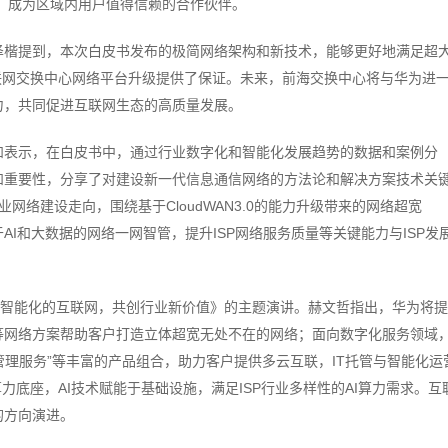
值，成为区域内用户值得信赖的合作伙伴。
泽楷提到，本次白皮书发布的极简网络架构和新技术，能够更好地满足超
联网交换中心网络平台升级提供了保证。未来，前海交换中心将与华为进
力，共同促进互联网生态的高质量发展。
和表示，在白皮书中，通过行业数字化和智能化发展趋势的数据和案例分
和重要性，分享了对建设新一代信息通信网络的方法论和解决方案技术关
网络建设走向，围绕基于CloudWAN3.0的能力升级带来的网络超宽
于AI和大数据的网络一网智管，提升ISP网络服务质量等关键能力与ISP发
简，智能化的互联网，共创行业新价值》的主题演讲。赫文哲指出，华为将
在安全等网络方案帮助客户打造立体超宽无处不在的网络；面向数字化服务领域
AN+ICT管理服务”等丰富的产品组合，助力客户提供多云互联，IT托管与智能化运
力底座，AI技术赋能于基础设施，满足ISP行业多样性的AI算力需求。互
的方向演进。