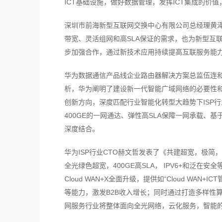
ICT基础设施，做好数据管理，发挥ICT集成的价
深圳市前海新型互联网交换中心有限公司总经理黄
带宽、灵活组网和高SLA保证的需求，也为新型互
步加强合作，通过新技术应用持续提高互联服务能
华为数据通信产品线企业路由器解决方案总监伍连
析，华为阐明了建设新一代智能广域网络的必要性
创新方向，深度匹配行业智能化转型大趋势下ISP行业
400GE的一网通达、弹性高SLA保障一网承载、基
深度结合。
华为ISP行业CTO赫文哲发表了《共建超宽，极
全光绿色超宽，400GE高SLA， IPV6+和泛
Cloud WAN+X全面升级，提供如“Cloud W
等能力，激发B2B收入增长；同时通过打造多样性算
网服务行业将整体面向全光网络，云化服务，智能