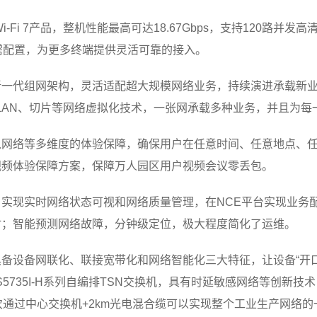
Wi-Fi 7产品，整机性能最高可达18.67Gbps，支持120路并发高清视
0GE按需配置，为更多终端提供灵活可靠的接入。
一代组网架构，灵活适配超大规模网络业务，持续演进承载新业
VXLAN、切片等网络虚拟化技术，一张网承载多种业务，并且为
入网络等多维度的体验保障，确保用户在任意时间、任意地点、
视频体验保障方案，保障万人园区用户视频会议零丢包。
实现实时网络状态可视和网络质量管理，在NCE平台实现业务
时；智能预测网络故障，分钟级定位，极大程度简化了运维。
备设备网联化、联接宽带化和网络智能化三大特征，让设备“开口说
ne S5735I-H系列自编排TSN交换机，具有时延敏感网络等
其次通过中心交换机+2km光电混合缆可以实现整个工业生产网络